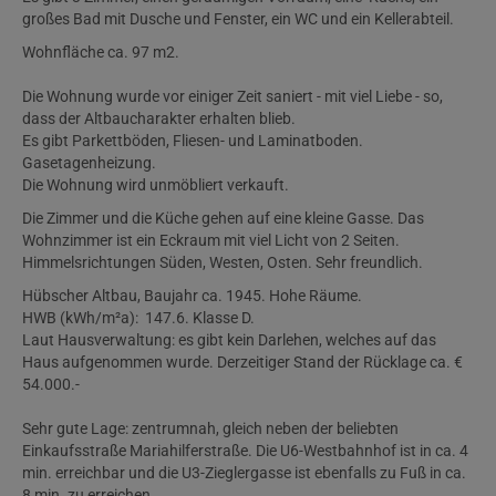
großes Bad mit Dusche und Fenster, ein WC und ein Kellerabteil.
Wohnfläche ca. 97 m2.
Die Wohnung wurde vor einiger Zeit saniert - mit viel Liebe - so,
dass der Altbaucharakter erhalten blieb.
Es gibt Parkettböden, Fliesen- und Laminatboden.
Gasetagenheizung.
Die Wohnung wird unmöbliert verkauft.
Die Zimmer und die Küche gehen auf eine kleine Gasse. Das
Wohnzimmer ist ein Eckraum mit viel Licht von 2 Seiten.
Himmelsrichtungen Süden, Westen, Osten. Sehr freundlich.
Hübscher Altbau, Baujahr ca. 1945. Hohe Räume.
HWB (kWh/m²a): 147.6. Klasse D.
Laut Hausverwaltung: es gibt kein Darlehen, welches auf das
Haus aufgenommen wurde. Derzeitiger Stand der Rücklage ca. €
54.000.-
Sehr gute Lage: zentrumnah, gleich neben der beliebten
Einkaufsstraße Mariahilferstraße. Die U6-Westbahnhof ist in ca. 4
min. erreichbar und die U3-Zieglergasse ist ebenfalls zu Fuß in ca.
8 min. zu erreichen.