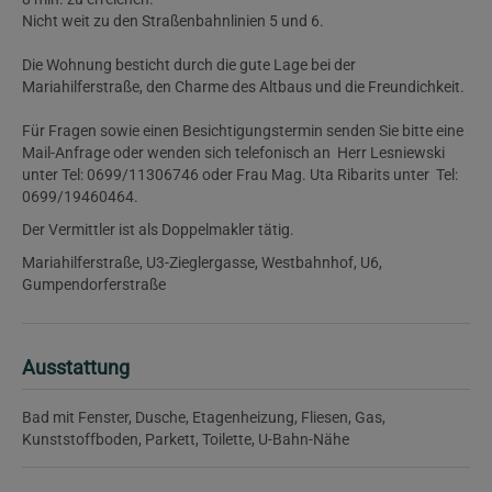
Nicht weit zu den Straßenbahnlinien 5 und 6.
Die Wohnung besticht durch die gute Lage bei der
Mariahilferstraße, den Charme des Altbaus und die Freundichkeit.
Für Fragen sowie einen Besichtigungstermin senden Sie bitte eine
Mail-Anfrage oder wenden sich telefonisch an Herr Lesniewski
unter Tel: 0699/11306746 oder Frau Mag. Uta Ribarits unter Tel:
0699/19460464.
Der Vermittler ist als Doppelmakler tätig.
Mariahilferstraße, U3-Zieglergasse, Westbahnhof, U6,
Gumpendorferstraße
Ausstattung
Bad mit Fenster
Dusche
Etagenheizung
Fliesen
Gas
Kunststoffboden
Parkett
Toilette
U-Bahn-Nähe