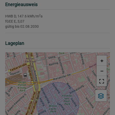
Energieausweis
2
HWB
D, 147.6 kWh/m
a
fGEE
E, 3,07
gültig bis
02.08.2030
Lageplan
+
−