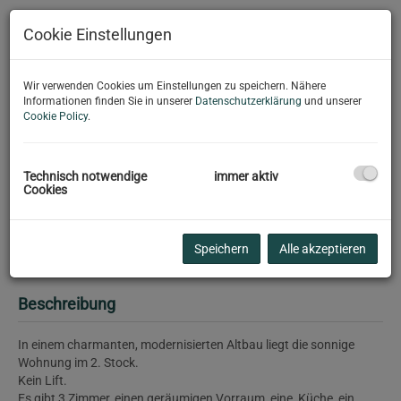
Cookie Einstellungen
Wir verwenden Cookies um Einstellungen zu speichern. Nähere
Informationen finden Sie in unserer
Datenschutzerklärung
und unserer
Cookie Policy
.
Technisch notwendige
immer aktiv
Cookies
Zimmer 1
Speichern
Alle akzeptieren
Beschreibung
In einem charmanten, modernisierten Altbau liegt die sonnige
Wohnung im 2. Stock.
Kein Lift.
Es gibt 3 Zimmer, einen geräumigen Vorraum, eine Küche, ein