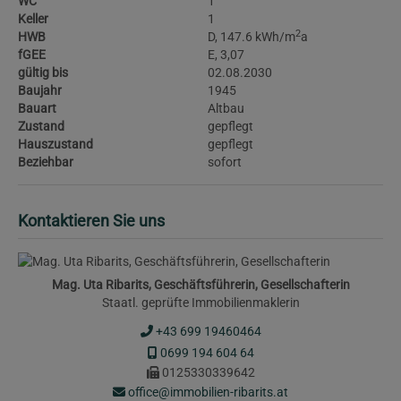
WC
1
Keller
1
2
HWB
D, 147.6 kWh/m
a
fGEE
E, 3,07
gültig bis
02.08.2030
Baujahr
1945
Bauart
Altbau
Zustand
gepflegt
Hauszustand
gepflegt
Beziehbar
sofort
Kontaktieren Sie uns
Mag. Uta Ribarits, Geschäftsführerin, Gesellschafterin
Staatl. geprüfte Immobilienmaklerin
+43 699 19460464
0699 194 604 64
0125330339642
office@immobilien-ribarits.at