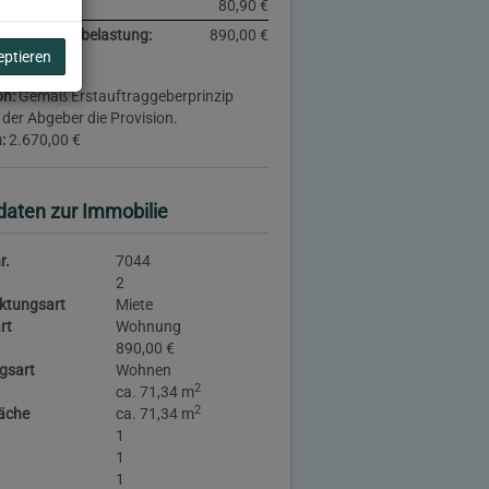
steuer:
80,90 €
iche Gesamtbelastung:
890,00 €
eptieren
on:
Gemäß Erstauftraggeberprinzip
 der Abgeber die Provision.
:
2.670,00 €
daten zur Immobilie
r.
7044
2
ktungsart
Miete
rt
Wohnung
890,00 €
gsart
Wohnen
2
ca. 71,34 m
2
äche
ca. 71,34 m
1
1
1