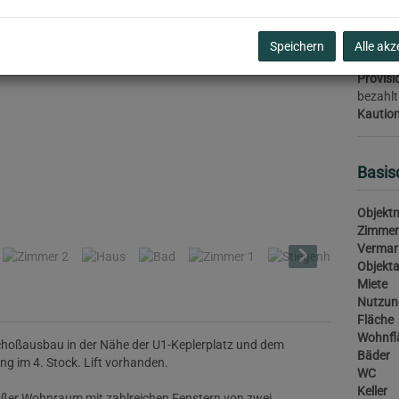
Umsatz
monatl
Speichern
Alle akz
Provisi
bezahlt
Kaution
Basis
Zimmer 1
Objektn
Zimmer
Vermar
Objekta
Miete
Nutzun
Fläche
Wohnfl
choßausbau in der Nähe der U1-Keplerplatz und dem
Bäder
g im 4. Stock. Lift vorhanden.
WC
Keller
großer Wohnraum mit zahlreichen Fenstern von zwei