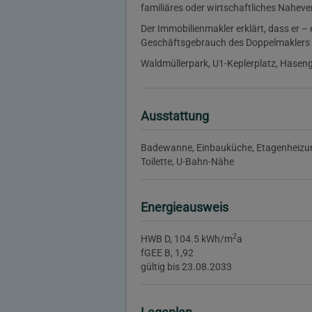
familiäres oder wirtschaftliches Naheve
Der Immobilienmakler erklärt, dass er –
Geschäftsgebrauch des Doppelmaklers – e
Waldmüllerpark, U1-Keplerplatz, Haseng
Ausstattung
Badewanne
Einbauküche
Etagenheizu
Toilette
U-Bahn-Nähe
Energieausweis
2
HWB
D, 104.5 kWh/m
a
fGEE
B, 1,92
gültig bis
23.08.2033