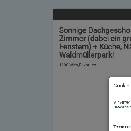
Sonnige Dachgeschos
Zimmer (dabei ein g
Fenstern) + Küche, N
Waldmüllerpark!
1100 Wien,Favoriten
Cookie 
Wir verwen
Datenschut
Technisc