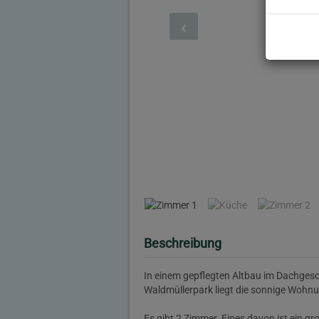
Beschreibung
In einem gepflegten Altbau im Dachges
Waldmüllerpark liegt die sonnige Wohnun
Es gibt 2 Zimmer. Eines davon ist ein 