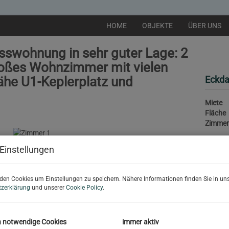
HOME
OBJEKTE
ÜBER UNS
swohnung in sehr guter Lage: 2
roßes Wohnzimmer mit vielen
ähe U1-Keplerplatz und
Eckda
Miete
Fläche
Zimmer
Einstellungen
Preis
den Cookies um Einstellungen zu speichern. Nähere Informationen finden Sie in uns
Gesamt
zerklärung
und unserer
Cookie Policy
.
Miete:
Betrieb
Sonstig
h notwendige Cookies
immer aktiv