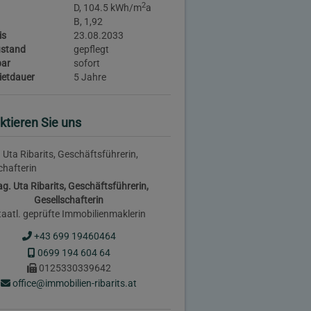
2
D, 104.5 kWh/m
a
B, 1,92
is
23.08.2033
stand
gepflegt
bar
sofort
ietdauer
5 Jahre
ktieren Sie uns
g. Uta Ribarits, Geschäftsführerin,
Gesellschafterin
taatl. geprüfte Immobilienmaklerin
+43 699 19460464
0699 194 604 64
0125330339642
office@immobilien-ribarits.at