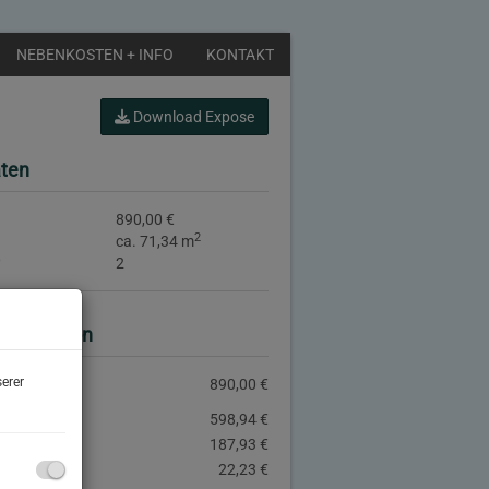
NEBENKOSTEN + INFO
KONTAKT
Download Expose
ten
890,00 €
2
ca. 71,34 m
2
information
erer
miete:
890,00 €
598,94 €
skosten:
187,93 €
es:
22,23 €