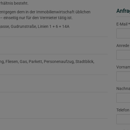
rhältnis besteht.
Anfra
 entgegen dem in der Immobilienwirtschaft üblichen
inseitig nur für den Vermieter tätig ist.
E-Mail
asse, Gudrunstraße, Linien 1 + 6 + 14A
Anrede
ng
Fliesen
Gas
Parkett
Personenaufzug
Stadtblick
Vorna
Nachn
Telefon