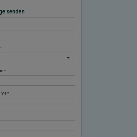
ge senden
me
ame