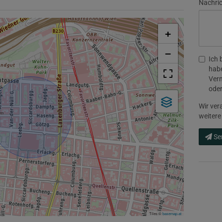
Nachri
+
−
Ich 
habe
Verm
oder
Wir ver
weitere
Se
Tiles ©
basemap.at