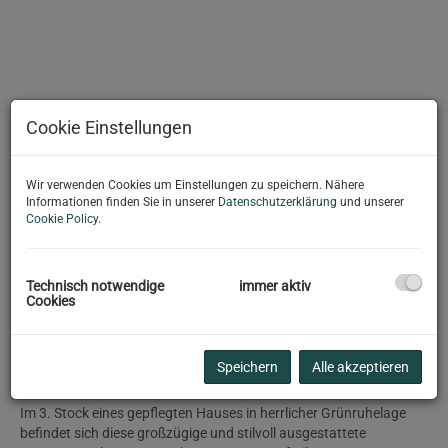
Cookie Einstellungen
Wir verwenden Cookies um Einstellungen zu speichern. Nähere
Informationen finden Sie in unserer
Datenschutzerklärung
und unserer
Cookie Policy
.
Zimmer 1
Technisch notwendige
immer aktiv
Cookies
Beschreibung
Speichern
Alle akzeptieren
Im 3. Stock eines gepflegten Hauses in herrlicher Grünruhelage
befindet sich diese großzügige und stilvoll ausgestattete