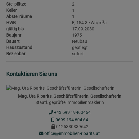
Stellplätze
2
Keller
1
Abstellräume
1
2
HWB
E, 154.3 kWh/m
a
gültig bis
17.09.2030
Baujahr
1975
Bauart
Neubau
Hauszustand
gepflegt
Beziehbar
sofort
Kontaktieren Sie uns
Mag. Uta Ribarits, Geschäftsführerin, Gesellschafterin
Staatl. geprüfte Immobilienmaklerin
+43 699 19460464
0699 194 604 64
0125330339642
office@immobilien-ribarits.at