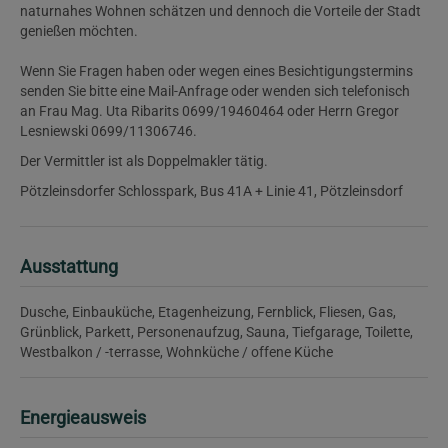
naturnahes Wohnen schätzen und dennoch die Vorteile der Stadt
genießen möchten.
Wenn Sie Fragen haben oder wegen eines Besichtigungstermins
senden Sie bitte eine Mail-Anfrage oder wenden sich telefonisch
an Frau Mag. Uta Ribarits 0699/19460464 oder Herrn Gregor
Lesniewski 0699/11306746.
Der Vermittler ist als Doppelmakler tätig.
Pötzleinsdorfer Schlosspark, Bus 41A + Linie 41, Pötzleinsdorf
Ausstattung
Dusche
Einbauküche
Etagenheizung
Fernblick
Fliesen
Gas
Grünblick
Parkett
Personenaufzug
Sauna
Tiefgarage
Toilette
Westbalkon / -terrasse
Wohnküche / offene Küche
Energieausweis